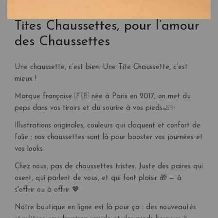
Pour la Belgique et l’Allemagne, la livraison est gratuite à
comme pochette de rangement polyvalente.
partir de 80€ d’achat. En dessous de 80€, les frais de port
Tites Chaussettes, pour l’amour
Offert dès 50€ d’achat, il constitue un
bonus agréable
, utile
sont facturés 9,95€.
des Chaussettes
et durable. Vous souhaitez en offrir plus ? Il est également
RETOURS & REMBOURSEMENT
disponible en
vente à l’unité
pour compléter vos
indispensables.
Une chaussette, c’est bien. Une Tite Chaussette, c’est
Plus d'informations sur notre
page dédiée
.
mieux !
Découvrez aussi notre
collection de
chaussettes originales pour
femme
pour remplir votre pochon :)
Marque française 🇫🇷 née à Paris en 2017, on met du
peps dans vos tiroirs et du sourire à vos pieds🦶✨
Illustrations originales, couleurs qui claquent et confort de
folie : nos chaussettes sont là pour booster vos journées et
vos looks.
Chez nous, pas de chaussettes tristes. Juste des paires qui
osent, qui parlent de vous, et qui font plaisir 🎁 — à
s'offrir ou à offrir 💖
Notre boutique en ligne est là pour ça : des nouveautés