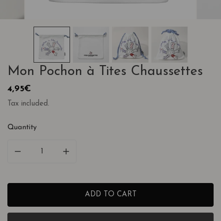
OPEN MEDIA IN GALLERY VIEW
Mon Pochon à Tites Chaussettes
Regular
4,95€
price
Tax included.
Quantity
DECREASE QUANTITY FOR MON POCHON À TITES C
INCREASE QUANTITY FOR MON POCHON
ADD TO CART