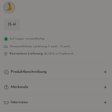
35-41
Auf Lager, versandfertig
Voraussichtliche Lieferung:
7 août - 11 août
Kostenlose Lieferung
ab 30 € in Frankreich
Produktbeschreibung
Kniestrümpfe mit Fruchtmotiv –
Merkmale
fruchtige Muster, farbenfroher
One Size Stretch (Stretch)
: Aus Baumwolle und Elasthan
Stil und weicher Komfort für
Interviews
gefertigt, passen sich unsere Socken perfekt an Ihre
jeden Tag