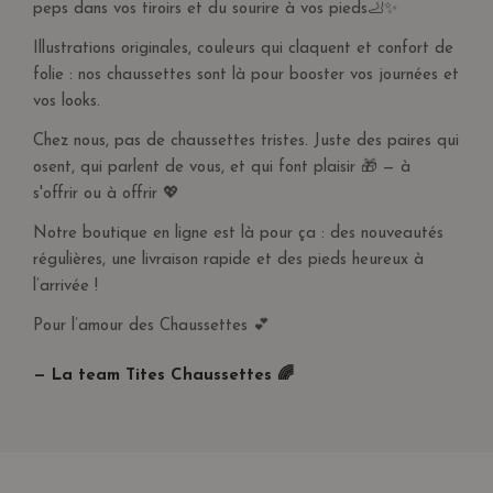
peps dans vos tiroirs et du sourire à vos pieds🦶✨
Illustrations originales, couleurs qui claquent et confort de
folie : nos chaussettes sont là pour booster vos journées et
vos looks.
Chez nous, pas de chaussettes tristes. Juste des paires qui
osent, qui parlent de vous, et qui font plaisir 🎁 — à
s'offrir ou à offrir 💖
Notre boutique en ligne est là pour ça : des nouveautés
régulières, une livraison rapide et des pieds heureux à
l’arrivée !
Pour l’amour des Chaussettes 💕
— La team Tites Chaussettes 🌈