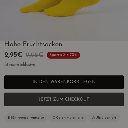
Hohe Fruchtsocken
ÖFFNEN SIE MEDIEN IN DER GALERIEANSICHT
Verkaufspreis
2,95€
Regulärer
9,95€
Sparen Sie
70%
Preis
Steuern inklusive.
IN DEN WARENKORB LEGEN
JETZT ZUM CHECKOUT
Entreprise française
Coton majoritaire
Ultra confort