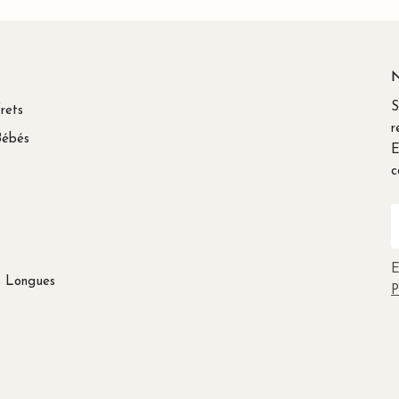
N
S
rets
r
Bébés
E
c
E
m
E
s Longues
P