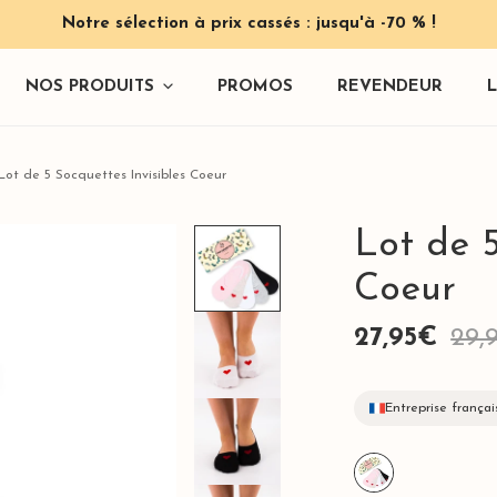
Notre sélection à prix cassés : jusqu'à -70 % !
NOS PRODUITS
PROMOS
REVENDEUR
Lot de 5 Socquettes Invisibles Coeur
Lot de 5
Coeur
 & Pinces
Prix
27,95€
Prix
29,
de
habituel
Entreprise françai
vente