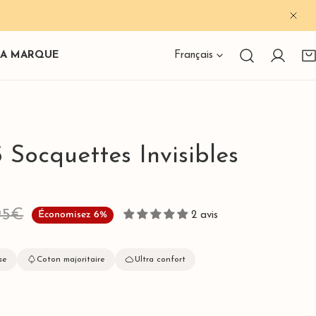
FER
Langue
LA MARQUE
Français
Connexi
 Socquettes Invisibles
95€
Économisez
6%
2 avis
se
Coton majoritaire
Ultra confort