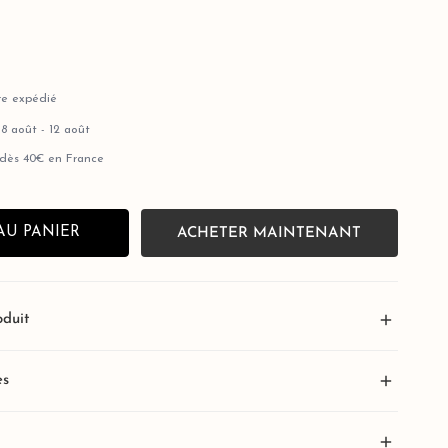
tre expédié
:
8 août - 12 août
 dès 40€ en France
AU PANIER
ACHETER MAINTENANT
oduit
GALERIE
OUVRIR
 socquettes invisibles
es
ge – Confort discret et
etch (extensible)
: fabriquées en coton et élasthanne, nos