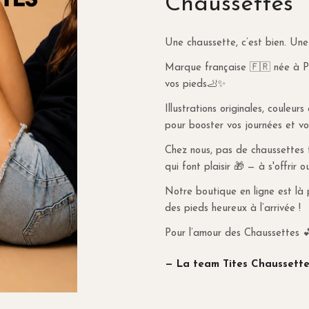
Chaussettes
Points fort
La livraison est 
les frais de port s
Cœur rouge tri
pour une livraison en
Une chaussette, c’est bien. Une
Forme invisible
Lors de l'utilisati
Marque française 🇫🇷 née à Par
Pad en silicon
passer en dessous d
vos pieds🦶✨
Coton doux et
Pour bénéficier de l
5 teintes facil
commande est supér
Illustrations originales, couleur
Découvrez aussi no
Pour la Belgique et
pour booster vos journées et vo
et stylés.
d’achat. En dessous
Chez nous, pas de chaussettes tr
Pour l'Espagne, l'It
qui font plaisir 🎁 — à s'offrir o
d’achat. En dessous
Notre boutique en ligne est là 
RETOURS & RE
des pieds heureux à l’arrivée !
Plus d'informations
Pour l’amour des Chaussettes 
— La team Tites Chaussette