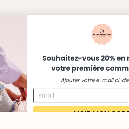
Souhaitez-vous 20% en 
votre première comm
Ajouter votre e-mail ci-d
VOIR MON COD
Méthodes
de
Non merci
payement
En vous inscrivant, vous acceptez notre politique de confident