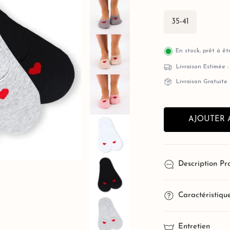
35-41
En stock, prêt à ê
Livraison Estimée 
Livraison Gratuite
AJOUTER 
Description Pr
OUVRIR LE MÉDIA DANS LA VUE 
Lot de 5
Caractéristiqu
cœur rou
Taille Unique Str
Entretien