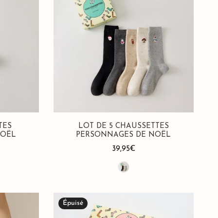
5
Chaussettes
Personnages
de
Noël
TES
LOT DE 5 CHAUSSETTES
NOËL
PERSONNAGES DE NOËL
Prix
39,95€
habituel
Lot
Épuisé
de