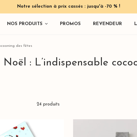
Notre sélection à prix cassés : jusqu'à -70 % !
NOS PRODUITS
PROMOS
REVENDEUR
cocooning des fêtes
 Noël : L’indispensable cocoo
 & Pinces
24 produits
Chaussettes
Hautes