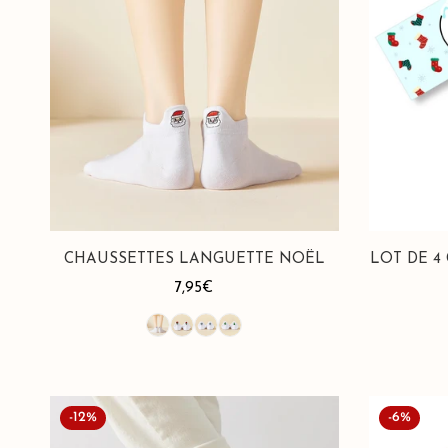
Noël
4
Tout voir
Chaussettes
Languette
Noël
CHAUSSETTES LANGUETTE NOËL
LOT DE 4
Prix
7,95€
habituel
Chaussettes
Lot
-12%
-6%
Lurex
de