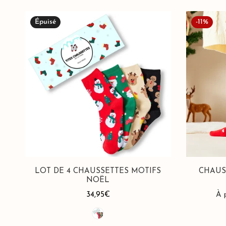
Lot
Chaussettes
Épuisé
-11%
de
Coeur
4
Noël
Chaussettes
&
Motifs
Volant
Noël
LOT DE 4 CHAUSSETTES MOTIFS
CHAUS
NOËL
Prix
34,95€
Pri
À 
Pri
habituel
de
hab
ve