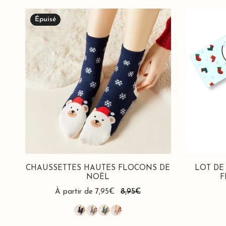
Chaussettes
Lot
Épuisé
Hautes
de
Flocons
4
de
Chaussettes
Noël
Hautes
Flocons
de
Noël
CHAUSSETTES HAUTES FLOCONS DE
LOT DE
NOËL
F
Prix
À partir de 7,95€
Prix
8,95€
de
habituel
vente