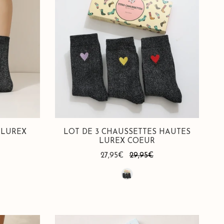
3
Chaussettes
Hautes
Lurex
Coeur
 LUREX
LOT DE 3 CHAUSSETTES HAUTES
LUREX COEUR
Prix
27,95€
Prix
29,95€
de
habituel
vente
Lot