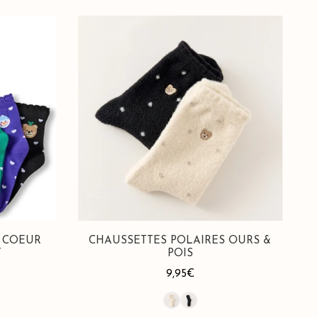
Chaussettes
Polaires
Ours
&
Pois
S COEUR
CHAUSSETTES POLAIRES OURS &
T
POIS
Prix
9,95€
habituel