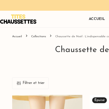
R AU CONTENU
ACCUEIL
Accueil
Collections
Chaussette de Noël : L’indispensable 
Chaussette de
Chaussettes Invisibles
Nos Coffrets
Barettes
Chaussettes Languettes
Boîtes Cadeaux & Pochon
Pin's
& Socquettes
Filtrer et trier
Chaussettes Montantes
Chaussettes Coeur
Chaussettes Animaux
Chaussettes
Lot
Épuisé
Chaussettes Fantaisie
Languette
de
Chaussettes Noël & Fêtes