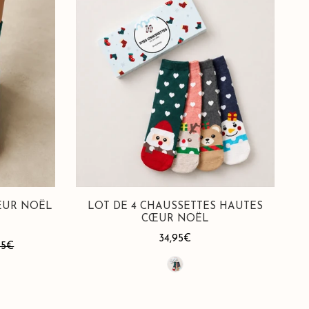
de
4
Chaussettes
Hautes
Cœur
Noël
ŒUR NOËL
LOT DE 4 CHAUSSETTES HAUTES
CŒUR NOËL
8
Prix
34,95€
vis
95€
habituel
otaux