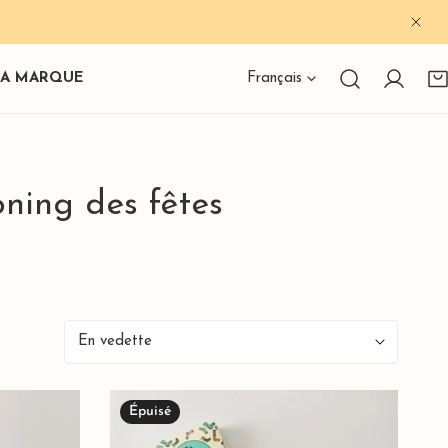
FER
Langue
LA MARQUE
Français
Connexi
ning des fêtes
Trier
par:
Lot
Épuisé
de