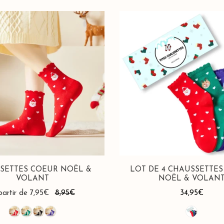
Lot
de
4
Chaussettes
Coeur
Noël
&
Volant
SETTES COEUR NOËL &
LOT DE 4 CHAUSSETTE
VOLANT
NOËL & VOLAN
x
partir de 7,95€
x
8,95€
Prix
34,95€
ituel
habituel
nte