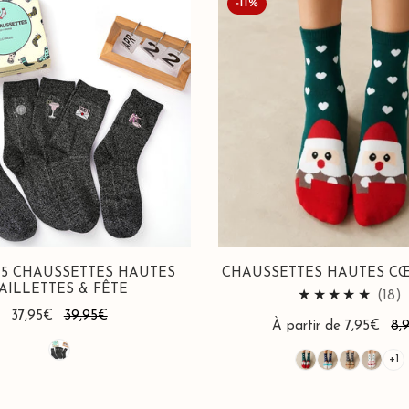
-11%
Hautes
Cœur
Noël
 5 CHAUSSETTES HAUTES
CHAUSSETTES HAUTES C
AILLETTES & FÊTE
1
(18)
Prix
37,95€
Prix
39,95€
a
Prix
À partir de 7,95€
Prix
8,
de
habituel
t
de
habituel
vente
+1
vente