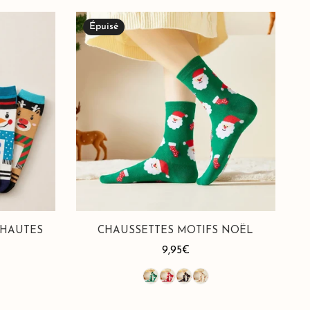
Chaussettes
Épuisé
Motifs
Noël
 HAUTES
CHAUSSETTES MOTIFS NOËL
Prix
9,95€
habituel