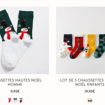
Lot
de
5
Chaussettes
Hautes
Noël
Enfants
SSETTES HAUTES NOËL
LOT DE 5 CHAUSSETTES
HOMME
NOËL ENFANTS
Prix
9,95€
Prix
19,95€
habituel
habituel