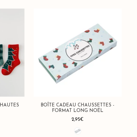
Boîte
Cadeau
Chaussettes
-
Format
Long
Noël
 HAUTES
BOÎTE CADEAU CHAUSSETTES -
FORMAT LONG NOËL
Prix
2,95€
habituel