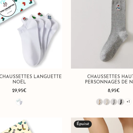
Personnages
de
Noël
 CHAUSSETTES LANGUETTE
CHAUSSETTES HAU
NOËL
PERSONNAGES DE 
Prix
29,95€
Prix
8,95€
habituel
habituel
+1
Chaussettes
Épuisé
Hautes