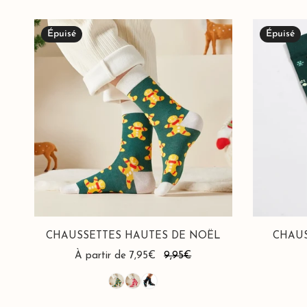
Chaussettes
Chaussettes
Épuisé
Épuisé
Hautes
Hautes
de
Noël
Noël
Homme
CHAUSSETTES HAUTES DE NOËL
CHAU
Prix
À partir de 7,95€
Prix
9,95€
de
habituel
vente