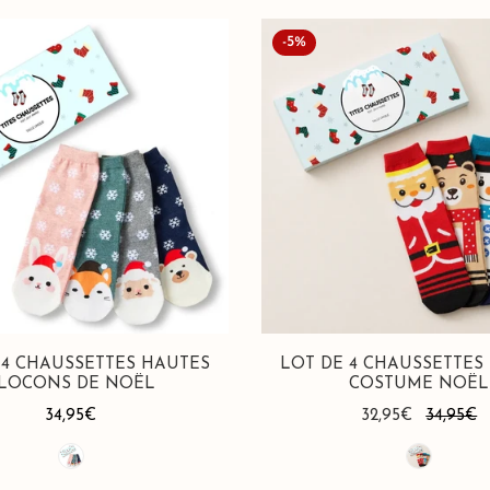
Lot
-5%
de
4
Chaussettes
Hautes
Costume
Noël
 4 CHAUSSETTES HAUTES
LOT DE 4 CHAUSSETTES
LOCONS DE NOËL
COSTUME NOËL
Prix
34,95€
Prix
32,95€
Prix
34,95€
habituel
de
habituel
vente