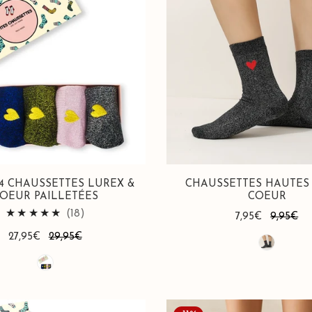
Lurex
Coeur
4 CHAUSSETTES LUREX &
CHAUSSETTES HAUTES
OEUR PAILLETÉES
COEUR
18
(18)
Prix
7,95€
Prix
9,95€
avis
de
habituel
Prix
27,95€
Prix
29,95€
totaux
vente
de
habituel
vente
Chaussettes