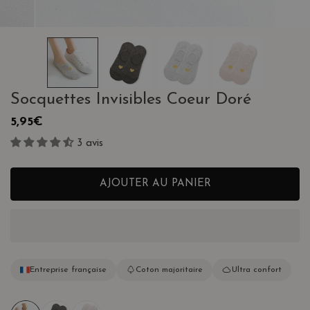
ALERIE
OUVRIR LE MÉDIA DANS LA VUE GALERIE
Socquettes Invisibles Coeur Doré
Prix
5,95€
habituel
3 avis
AJOUTER AU PANIER
Entreprise française
Coton majoritaire
Ultra confort