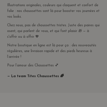
Illustrations originales, couleurs qui claquent et confort de
folie : nos chaussettes sont là pour booster vos journées et
vos looks.
Chez nous, pas de chaussettes tristes. Juste des paires qui
osent, qui parlent de vous, et qui font plaisir 🎁 — à
s'offrir ou à offrir 💖
Notre boutique en ligne est là pour ça : des nouveautés
régulières, une livraison rapide et des pieds heureux à
l’arrivée !
Pour l’amour des Chaussettes 💕
— La team Tites Chaussettes 🌈