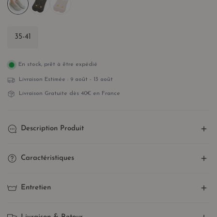
35-41
En stock, prêt à être expédié
Livraison Estimée :
9 août - 13 août
Livraison Gratuite dès 40€ en France
Description Produit
Socquettes invisibles cœur doré –
Caractéristiques
Élégance discrète et confort
Taille Unique Stretch (extensible)
: fabriquées en coton et
estival
Entretien
élasthanne, nos chaussettes s'adaptent parfaitement à votre
Ajoutez une
note lumineuse et romantique
à vos looks
pointure pour un confort optimal !
Laver à une température maximale de
30°C