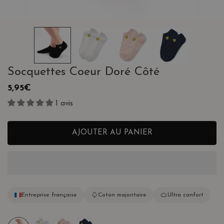
ALERIE
OUVRIR LE MÉDIA DANS LA VUE GALERIE
Socquettes Coeur Doré Côté
Prix
5,95€
habituel
1 avis
AJOUTER AU PANIER
Entreprise française
Coton majoritaire
Ultra confort