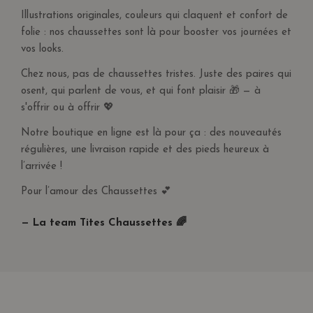
Illustrations originales, couleurs qui claquent et confort de
folie : nos chaussettes sont là pour booster vos journées et
vos looks.
Chez nous, pas de chaussettes tristes. Juste des paires qui
osent, qui parlent de vous, et qui font plaisir 🎁 — à
s'offrir ou à offrir 💖
Notre boutique en ligne est là pour ça : des nouveautés
régulières, une livraison rapide et des pieds heureux à
l’arrivée !
Pour l’amour des Chaussettes 💕
— La team Tites Chaussettes 🌈