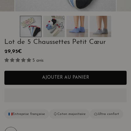
ALERIE
OUVRIR LE MÉDIA DANS LA VUE GALERIE
Lot de 5 Chaussettes Petit Cœur
Prix
29,95€
habituel
5 avis
AJOUTER AU PANIER
Entreprise française
Coton majoritaire
Ultra confort