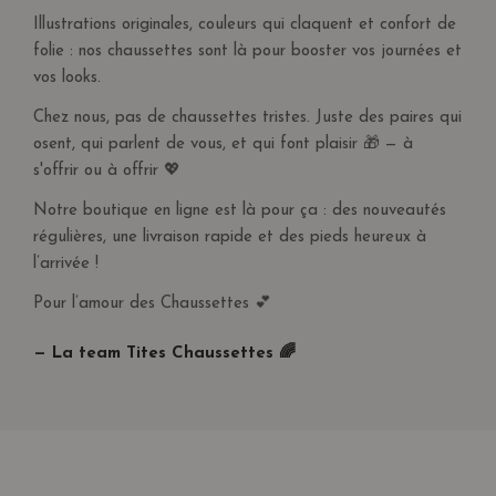
Illustrations originales, couleurs qui claquent et confort de
folie : nos chaussettes sont là pour booster vos journées et
vos looks.
Chez nous, pas de chaussettes tristes. Juste des paires qui
osent, qui parlent de vous, et qui font plaisir 🎁 — à
s'offrir ou à offrir 💖
Notre boutique en ligne est là pour ça : des nouveautés
régulières, une livraison rapide et des pieds heureux à
l’arrivée !
Pour l’amour des Chaussettes 💕
— La team Tites Chaussettes 🌈