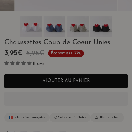
ALERIE
OUVRIR LE MÉDIA DANS LA VUE GALERIE
Chaussettes Coup de Coeur Unies
Prix
3,95€
Prix
5,95€
Économisez
33%
de
habituel
11 avis
vente
AJOUTER AU PANIER
Entreprise française
Coton majoritaire
Ultra confort