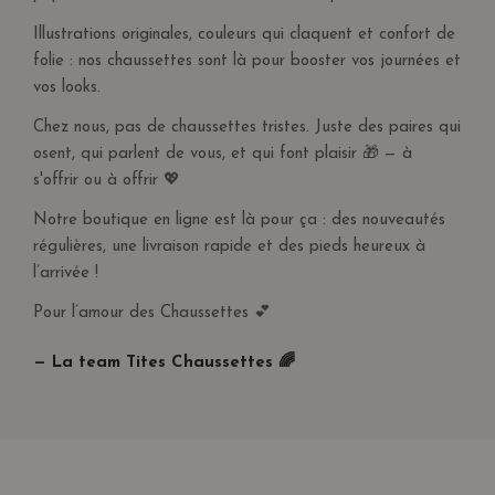
Illustrations originales, couleurs qui claquent et confort de
folie : nos chaussettes sont là pour booster vos journées et
vos looks.
Chez nous, pas de chaussettes tristes. Juste des paires qui
osent, qui parlent de vous, et qui font plaisir 🎁 — à
s'offrir ou à offrir 💖
Notre boutique en ligne est là pour ça : des nouveautés
régulières, une livraison rapide et des pieds heureux à
l’arrivée !
Pour l’amour des Chaussettes 💕
— La team Tites Chaussettes 🌈