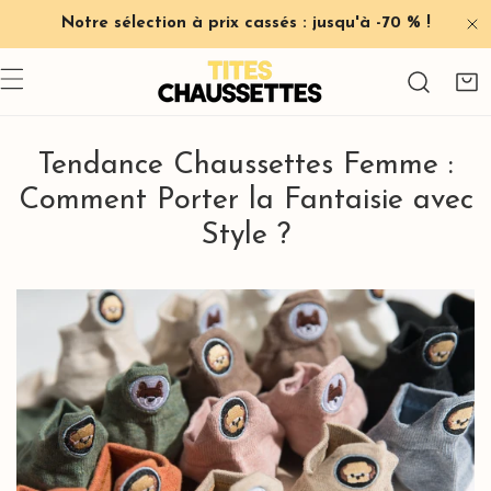
Notre sélection à prix cassés : jusqu'à -70 % !
R AU CONTENU
F
Tendance Chaussettes Femme :
Comment Porter la Fantaisie avec
Style ?
Donnez
de
la
couleur
à
votre
vie
avec